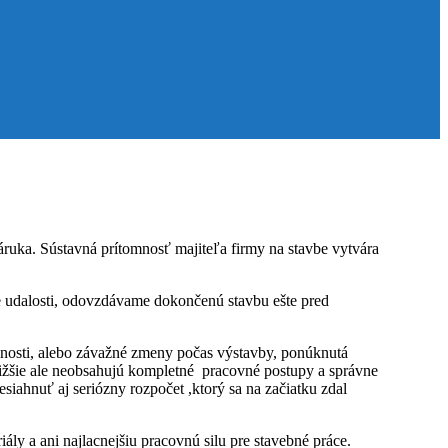
záruka. Sústavná prítomnosť majiteľa firmy na stavbe vytvára
e udalosti, odovzdávame dokončenú stavbu ešte pred
nosti, alebo závažné zmeny počas výstavby, ponúknutá
ižšie ale neobsahujú kompletné pracovné postupy a správne
ahnuť aj seriózny rozpočet ,ktorý sa na začiatku zdal
ly a ani najlacnejšiu pracovnú silu pre stavebné práce.