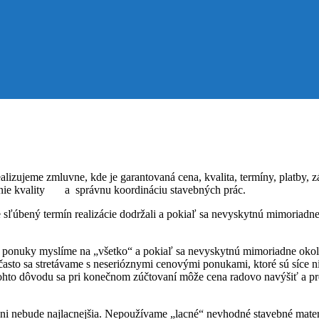
alizujeme zmluvne, kde je garantovaná cena, kvalita, termíny, platby, 
ržanie kvality a správnu koordináciu stavebných prác.
sľúbený termín realizácie dodržali a pokiaľ sa nevyskytnú mimoriadn
 ponuky myslíme na „všetko“ a pokiaľ sa nevyskytnú mimoriadne okol
sto sa stretávame s neserióznymi cenovými ponukami, ktoré sú síce n
hto dôvodu sa pri konečnom zúčtovaní môže cena radovo navýšiť a presi
ni nebude najlacnejšia. Nepoužívame „lacné“ nevhodné stavebné materiá