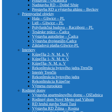
Prístavba – Oščadnica
Nadstavba RD – Dolné Sŕnie
Prestavba RD a výstavba altánu – Beckov
Priemyselné objekty
Hala – Gliwice – PL
Lidl – Gliwice – PL
Polyfunkčná budova – Racziborz – PL
Tesárske práce – Čadca
Výstavba autodielne – Čadca
Výstavba dvojgaráže-Čadca
Základová platňa-Gliwice-PL
Interiery
Kúpeľňa 2- N. M. n. V
Kúpeľňa 1- N. M. n. V
Kúpeľňa- N. M. n. V
Rekonštrukcia bytového jadra-Trenčín
Interiér Trenčín
Rekonštrukcia bytového jadra
Rekonštrukcia Kúpeľne
Výmena eurookien
Rodinné domy
Výstavba apartmánového domu – Oščadnica
Rodinný dom Nové Mesto nad Váhom
RD hrubá stavba Stará Turá
Výstavba RD Žilina – Rosina