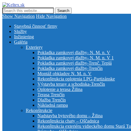
Keltex.sk
Kompletná stavebná činnosť
Show Navigation
Hide Navigation
Stavebná činnosť firmy
Služby
Inžiniering
Galéria
Exteriery
Pokladka zamkovej dlažby- N. M. n. V
Pokladka zamkovej dlažby- N. M. n. V 1
Pokladka zamkovej dlažby-Trenč. Teplá
Pokladka zamkovej dlažby-Trenčín
Montáž obkladov N. M. n. V
Rekonštrukcia oplotenia LPG-Partizánske
Výstavba terasy a schodiska-Trenčín
Oplotenie a terasa Žilina
Terasa Trenčín
Dlažba Trenčín
Nákladná rampa
Rekonštrukcie
Nadstavba bytového domu – Žilina
Rekonštrukcia chaty – Oščadnica
Rekonštrukcia exteriéru vidieckého domu Stará Tu