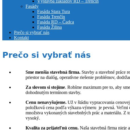
Výstavba základov RD – Trenčín
Fasády
Fasáda Stara Tura
Fasáda Trenčín
Fasáda RD – Čadca
Fasáda Žilina
Prečo si vybrať nás
Kontakt
Prečo si vybrať nás
Sme menšia stavebná firma.
Stavby a stavebné práce re
priestor na dialóg, operatívne riešenie problémov, dod
Za slovom si stojíme
. Robíme maximum pre to, aby sme 
dohodnutým termínom stavby.
Cenu nenavyšujeme.
Už v štádiu vypracovania cenovej
položková cena podľa výkazu-výmeru je pevná. Veľmi ča
množstva vykonaných stavebnbých prác a materiálu. Z to
vysoký.
Kvalita za prijateľnú cenu.
Naša stavebná firma nieje a