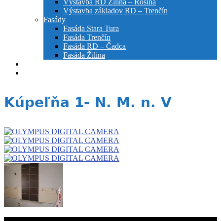
Výstavba RD Žilina – Rosina
Výstavba základov RD – Trenčín
Fasády
Fasáda Stara Tura
Fasáda Trenčín
Fasáda RD – Čadca
Fasáda Žilina
Prečo si vybrať nás
Kontakt
Kúpeľňa 1- N. M. n. V