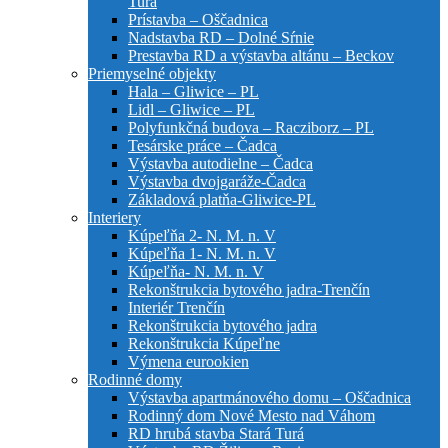
Turá
Prístavba – Oščadnica
Nadstavba RD – Dolné Sŕnie
Prestavba RD a výstavba altánu – Beckov
Priemyselné objekty
Hala – Gliwice – PL
Lidl – Gliwice – PL
Polyfunkčná budova – Racziborz – PL
Tesárske práce – Čadca
Výstavba autodielne – Čadca
Výstavba dvojgaráže-Čadca
Základová platňa-Gliwice-PL
Interiery
Kúpeľňa 2- N. M. n. V
Kúpeľňa 1- N. M. n. V
Kúpeľňa- N. M. n. V
Rekonštrukcia bytového jadra-Trenčín
Interiér Trenčín
Rekonštrukcia bytového jadra
Rekonštrukcia Kúpeľne
Výmena eurookien
Rodinné domy
Výstavba apartmánového domu – Oščadnica
Rodinný dom Nové Mesto nad Váhom
RD hrubá stavba Stará Turá