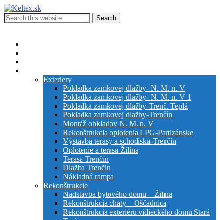
Keltex.sk
Kompletná stavebná činnosť
Show Navigation
Hide Navigation
Stavebná činnosť firmy
Služby
Inžiniering
Galéria
Exteriery
Pokladka zamkovej dlažby- N. M. n. V
Pokladka zamkovej dlažby- N. M. n. V 1
Pokladka zamkovej dlažby-Trenč. Teplá
Pokladka zamkovej dlažby-Trenčín
Montáž obkladov N. M. n. V
Rekonštrukcia oplotenia LPG-Partizánske
Výstavba terasy a schodiska-Trenčín
Oplotenie a terasa Žilina
Terasa Trenčín
Dlažba Trenčín
Nákladná rampa
Rekonštrukcie
Nadstavba bytového domu – Žilina
Rekonštrukcia chaty – Oščadnica
Rekonštrukcia exteriéru vidieckého domu Stará