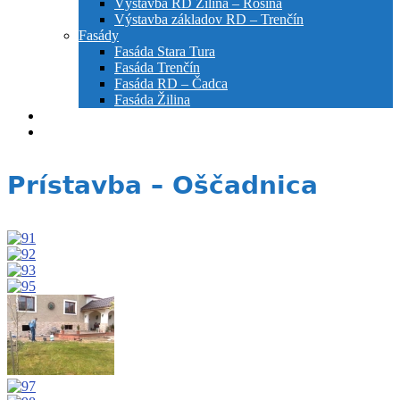
Výstavba RD Žilina – Rosina
Výstavba základov RD – Trenčín
Fasády
Fasáda Stara Tura
Fasáda Trenčín
Fasáda RD – Čadca
Fasáda Žilina
Prečo si vybrať nás
Kontakt
Prístavba – Oščadnica