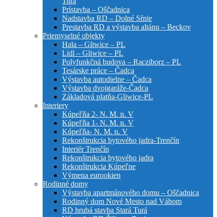
Turá
Prístavba – Oščadnica
Nadstavba RD – Dolné Sŕnie
Prestavba RD a výstavba altánu – Beckov
Priemyselné objekty
Hala – Gliwice – PL
Lidl – Gliwice – PL
Polyfunkčná budova – Racziborz – PL
Tesárske práce – Čadca
Výstavba autodielne – Čadca
Výstavba dvojgaráže-Čadca
Základová platňa-Gliwice-PL
Interiery
Kúpeľňa 2- N. M. n. V
Kúpeľňa 1- N. M. n. V
Kúpeľňa- N. M. n. V
Rekonštrukcia bytového jadra-Trenčín
Interiér Trenčín
Rekonštrukcia bytového jadra
Rekonštrukcia Kúpeľne
Výmena eurookien
Rodinné domy
Výstavba apartmánového domu – Oščadnica
Rodinný dom Nové Mesto nad Váhom
RD hrubá stavba Stará Turá