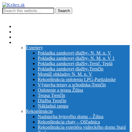
Keltex.sk
Kompletná stavebná činnosť
Show Navigation
Hide Navigation
Stavebná činnosť firmy
Služby
Inžiniering
Galéria
Exteriery
Pokladka zamkovej dlažby- N. M. n. V
Pokladka zamkovej dlažby- N. M. n. V 1
Pokladka zamkovej dlažby-Trenč. Teplá
Pokladka zamkovej dlažby-Trenčín
Montáž obkladov N. M. n. V
Rekonštrukcia oplotenia LPG-Partizánske
Výstavba terasy a schodiska-Trenčín
Oplotenie a terasa Žilina
Terasa Trenčín
Dlažba Trenčín
Nákladná rampa
Rekonštrukcie
Nadstavba bytového domu – Žilina
Rekonštrukcia chaty – Oščadnica
Rekonštrukcia exteriéru vidieckého domu Stará