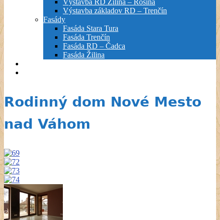
Výstavba RD Žilina – Rosina
Výstavba základov RD – Trenčín
Fasády
Fasáda Stara Tura
Fasáda Trenčín
Fasáda RD – Čadca
Fasáda Žilina
Prečo si vybrať nás
Kontakt
Rodinný dom Nové Mesto
nad Váhom