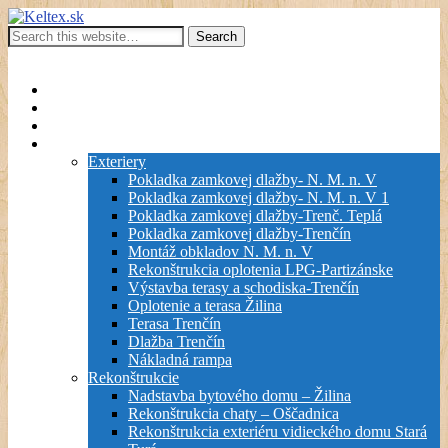
Keltex.sk
Kompletná stavebná činnosť
Show Navigation
Hide Navigation
Stavebná činnosť firmy
Služby
Inžiniering
Galéria
Exteriery
Pokladka zamkovej dlažby- N. M. n. V
Pokladka zamkovej dlažby- N. M. n. V 1
Pokladka zamkovej dlažby-Trenč. Teplá
Pokladka zamkovej dlažby-Trenčín
Montáž obkladov N. M. n. V
Rekonštrukcia oplotenia LPG-Partizánske
Výstavba terasy a schodiska-Trenčín
Oplotenie a terasa Žilina
Terasa Trenčín
Dlažba Trenčín
Nákladná rampa
Rekonštrukcie
Nadstavba bytového domu – Žilina
Rekonštrukcia chaty – Oščadnica
Rekonštrukcia exteriéru vidieckého domu Stará