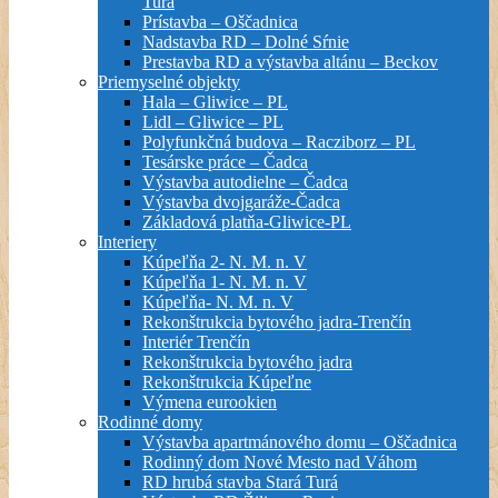
Turá
Prístavba – Oščadnica
Nadstavba RD – Dolné Sŕnie
Prestavba RD a výstavba altánu – Beckov
Priemyselné objekty
Hala – Gliwice – PL
Lidl – Gliwice – PL
Polyfunkčná budova – Racziborz – PL
Tesárske práce – Čadca
Výstavba autodielne – Čadca
Výstavba dvojgaráže-Čadca
Základová platňa-Gliwice-PL
Interiery
Kúpeľňa 2- N. M. n. V
Kúpeľňa 1- N. M. n. V
Kúpeľňa- N. M. n. V
Rekonštrukcia bytového jadra-Trenčín
Interiér Trenčín
Rekonštrukcia bytového jadra
Rekonštrukcia Kúpeľne
Výmena eurookien
Rodinné domy
Výstavba apartmánového domu – Oščadnica
Rodinný dom Nové Mesto nad Váhom
RD hrubá stavba Stará Turá