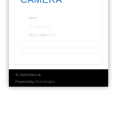
admin
17. marca 2014
3072 × 2304
pixels
© 2026 Keltex.sk
Powered by
One Designs