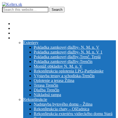
Keltex.sk
Kompletná stavebná činnosť
Show Navigation
Hide Navigation
Stavebná činnosť firmy
Služby
Inžiniering
Galéria
Exteriery
Pokladka zamkovej dlažby- N. M. n. V
Pokladka zamkovej dlažby- N. M. n. V 1
Pokladka zamkovej dlažby-Trenč. Teplá
Pokladka zamkovej dlažby-Trenčín
Montáž obkladov N. M. n. V
Rekonštrukcia oplotenia LPG-Partizánske
Výstavba terasy a schodiska-Trenčín
Oplotenie a terasa Žilina
Terasa Trenčín
Dlažba Trenčín
Nákladná rampa
Rekonštrukcie
Nadstavba bytového domu – Žilina
Rekonštrukcia chaty – Oščadnica
Rekonštrukcia exteriéru vidieckého domu Stará