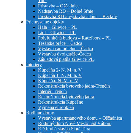
Turá
Prístavba – Oščadnica
Nadstavba RD – Dolné Sŕnie
Prestavba RD a výstavba altánu – Beckov
Priemyselné objekty
Hala – Gliwice – PL
Lidl – Gliwice – PL
Polyfunkčná budova – Racziborz – PL
Tesárske práce – Čadca
Výstavba autodielne – Čadca
Výstavba dvojgaráže-Čadca
Základová platňa-Gliwice-PL
Interiery
Kúpeľňa 2- N. M. n. V
Kúpeľňa 1- N. M. n. V
Kúpeľňa- N. M. n. V
Rekonštrukcia bytového jadra-Trenčín
Interiér Trenčín
Rekonštrukcia bytového jadra
Rekonštrukcia Kúpeľne
Výmena eurookien
Rodinné domy
Výstavba apartmánového domu – Oščadnica
Rodinný dom Nové Mesto nad Váhom
RD hrubá stavba Stará Turá