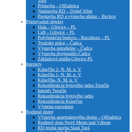
Turá
Prístavba – Oščadnica
Nadstavba RD – Dolné Sŕnie
Prestavba RD a výstavba altánu – Beckov
Priemyselné objekty
Hala – Gliwice – PL
Lidl – Gliwice – PL
Polyfunkčná budova – Racziborz – PL
Tesárske práce – Čadca
Výstavba autodielne – Čadca
Výstavba dvojgaráže-Čadca
Základová platňa-Gliwice-PL
Interiery
Kúpeľňa 2- N. M. n. V
Kúpeľňa 1- N. M. n. V
Kúpeľňa- N. M. n. V
Rekonštrukcia bytového jadra-Trenčín
Interiér Trenčín
Rekonštrukcia bytového jadra
Rekonštrukcia Kúpeľne
Výmena eurookien
Rodinné domy
Výstavba apartmánového domu – Oščadnica
Rodinný dom Nové Mesto nad Váhom
RD hrubá stavba Stará Turá