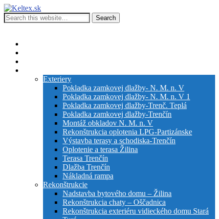
Keltex.sk
Kompletná stavebná činnosť
Show Navigation
Hide Navigation
Stavebná činnosť firmy
Služby
Inžiniering
Galéria
Exteriery
Pokladka zamkovej dlažby- N. M. n. V
Pokladka zamkovej dlažby- N. M. n. V 1
Pokladka zamkovej dlažby-Trenč. Teplá
Pokladka zamkovej dlažby-Trenčín
Montáž obkladov N. M. n. V
Rekonštrukcia oplotenia LPG-Partizánske
Výstavba terasy a schodiska-Trenčín
Oplotenie a terasa Žilina
Terasa Trenčín
Dlažba Trenčín
Nákladná rampa
Rekonštrukcie
Nadstavba bytového domu – Žilina
Rekonštrukcia chaty – Oščadnica
Rekonštrukcia exteriéru vidieckého domu Stará